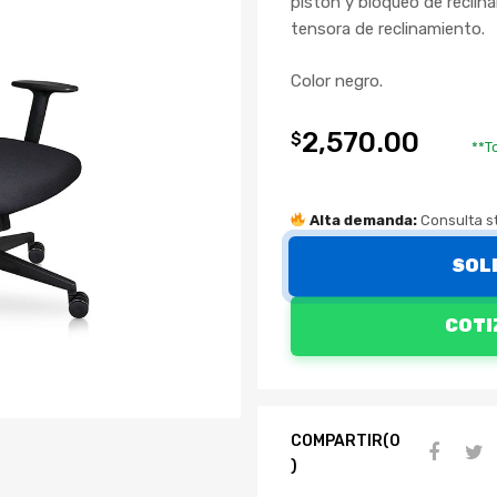
pistón y bloqueo de reclina
tensora de reclinamiento.
Color negro.
2,570.00
$
**T
Alta demanda:
Consulta st
SOL
COTI
COMPARTIR(0
)