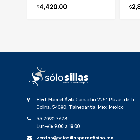
4,420.00
2,
$
$
Blvd. Manuel Ávila Camacho 2251 Plazas de la
Colina, 54080, Tlalnepantla, Méx. México
55 7090 7673
Lun-Vie 9:00 a 18:00
ventas@solosillasparaoficina.mx