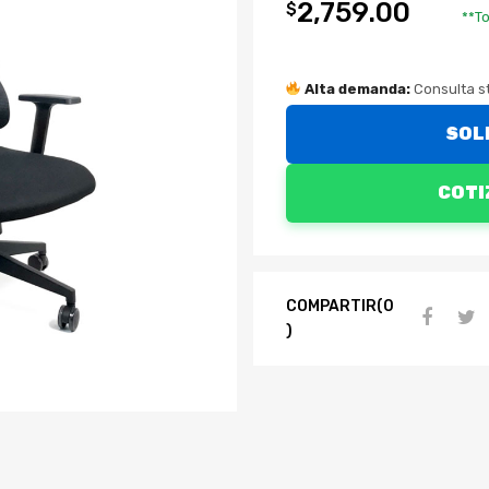
2,759.00
$
**To
Alta demanda:
Consulta st
SOL
COTI
COMPARTIR(0
)