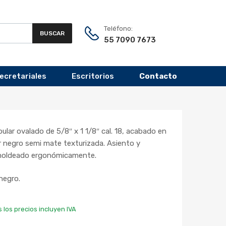
Teléfono:
BUSCAR
55 7090 7673
Secretariales
Escritorios
Contacto
ular ovalado de 5/8″ x 1 1/8″ cal. 18, acabado en
or negro semi mate texturizada. Asiento y
 moldeado ergonómicamente.
 negro.
 los precios incluyen IVA